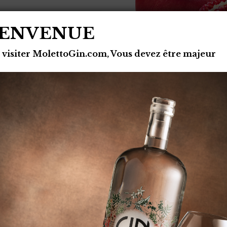
IENVENUE
 visiter MolettoGin.com, Vous devez être majeur
qu’à émulsionner
eusement avec de la