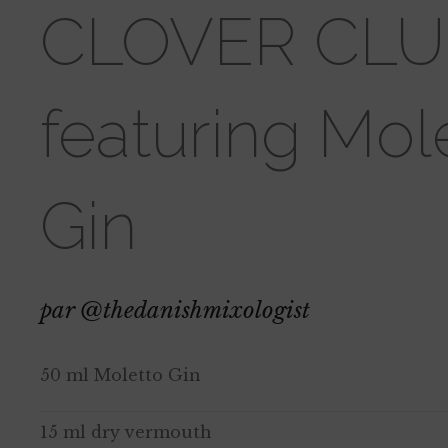
CLOVER CL
featuring Mol
Gin
par
@thedanishmixologist
50 ml Moletto Gin
15 ml dry vermouth