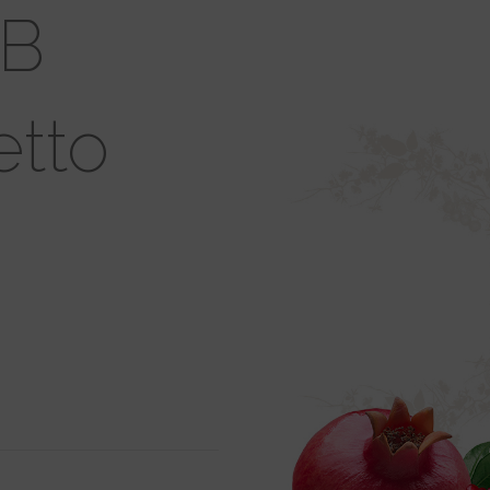
UB
etto