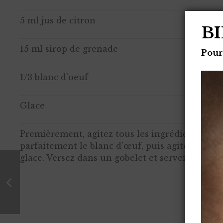
5 ml jus de citron
B
15 ml sirop de grenade
Pour
1/3 blanc d’oeuf
Glace
Premièrement, agitez tous les ingrédients jus
parfaitement le blanc d’œuf, puis agitez soign
glace. Versez dans un gobelet et servez.